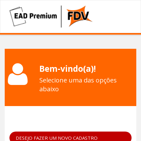
Bem-vindo(a)!
Selecione uma das opções
abaixo
DESEJO FAZER UM NOVO CADASTRO